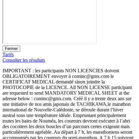
Fermer
Tarifs
Consulter les résultats
IMPORTANT : les participants NON LICENCIES doivent
OBLIGATOIREMENT envoyer à cominc@gmx.com le
CERTIFICAT MEDICAL demandé sinon joindre la
PHOTOCOPIE de la LICENCE. All NON LICENSE participant
are requested to send MANDATORY MEDICAL SHEET at the
adresse below : cominc@gmx.com. Créé il y a trente deux ans sur
une initiative de nos amis japonais de TACHIKAWA,le marathon
international de Nouvelle-Calédonie, se déroule durant l’hiver
austral sous une température idéale. Empruntant principalement
toutes les baies de Nouméa, les coureurs devront exécuter à l’abri
des cocotiers les deux boucles d’un parcours certes exigeant mais
particulièrement agréable. Au départ à 7 h, les marathoniens seront
accompagnés par les coureurs du semi-marathon. A 7 h 15 suivront