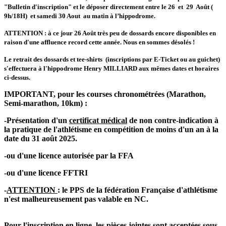
"Bulletin d'inscription" et le déposer directement entre le 26 et 29 Août (
9h/18H) et samedi 30 Aout au matin à l’hippodrome.
ATTENTION : à ce jour 26 Août très peu de dossards encore disponibles en
raison d'une affluence record cette année. Nous en sommes désolés !
Le retrait des dossards et tee-shirts (inscriptions par E-Ticket ou au guichet)
s'effectuera à l'hippodrome Henry MILLIARD aux mêmes dates et horaires
ci-dessus.
IMPORTANT, pour les courses chronométrées (Marathon,
Semi-marathon, 10km) :
-Présentation d'un
certificat médical
de non contre-indication à
la pratique de l'athlétisme en compétition de moins d'un an à la
date du 31 août 2025.
-ou d'une licence autorisée par la FFA
-ou d'une licence FFTRI
-
ATTENTION
: le PPS de la fédération Française d'athlétisme
n'est malheureusement pas valable en NC.
Pour l'inscription en ligne, les pièces jointes sont acceptées sous