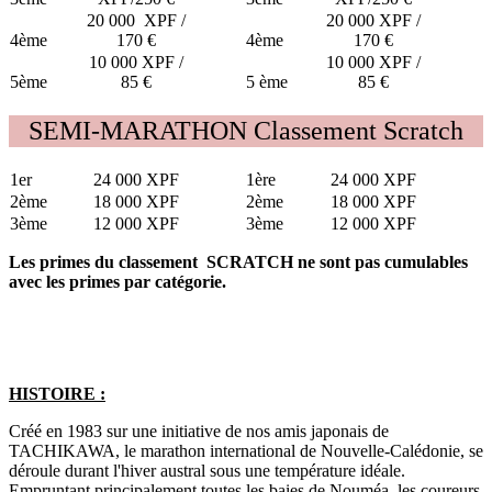
20 000
XPF
/
20 000 XPF /
4ème
170 €
4ème
170 €
10 000 XPF /
10 000 XPF /
5ème
85 €
5 ème
85 €
SEMI-MARATHON Classement Scratch
1er
24 000 XPF
1ère
24 000 XPF
2ème
18 000 XPF
2ème
18 000 XPF
3ème
12 000 XPF
3ème
12 000 XPF
Les primes du classement SCRATCH ne sont pas cumulables
avec les primes par catégorie.
HISTOIRE :
Créé en 1983 sur une initiative de nos amis japonais de
TACHIKAWA, le marathon international de Nouvelle-Calédonie, se
déroule durant l'hiver austral sous une température idéale.
Empruntant principalement toutes les baies de Nouméa, les coureurs