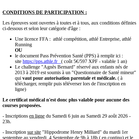
CONDITIONS DE PARTICIPATION :
Les épreuves sont ouvertes à toutes et à tous, aux conditions définies
ci-dessous et selon leur catégorie d'âge :
Une licence FFA : athlé compétition, athlé Entreprise, athlé
Running
OU
le document Pass Prévention Santé (PPS) à remplir ici :
site
https://pps.athle.fr
( coût 5€/597 XPF - valable 1 an)
Le challenge "Agnès Bernard" réservé aux enfants nés de
2013 à 2019 est soumis à un "Questionnaire de Santé mineur"
qui
vaut pour autorisation parentale et médicale.
( à
télécharger, remplir puis téléverser lors de l'inscription en
ligne)
Le certificat médical n'est donc plus valable pour aucune des
courses proposées.
- Inscriptions
en ligne
du Samedi 6 juin au Samedi 29 août 2026 -
23h.
- Inscription
sur site
"Hippodrome Henry Milliard" du mardi 1er
septembre au vendredi 4 Septembre de 9h à 18h ( en continu) et le