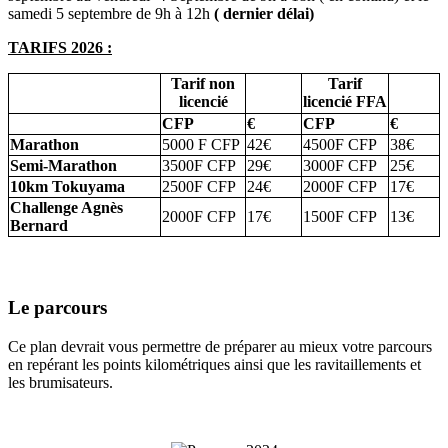
samedi 5 septembre de 9h à 12h
( dernier délai)
TARIFS 2026 :
Tarif non
Tarif
licencié
licencié FFA
CFP
€
CFP
€
Marathon
5000 F CFP
42€
4500F CFP
38€
Semi-Marathon
3500F CFP
29€
3000F CFP
25€
10km Tokuyama
2500F CFP
24€
2000F CFP
17€
Challenge Agnès
2000F CFP
17€
1500F CFP
13€
Bernard
Le parcours
Ce plan devrait vous permettre de préparer au mieux votre parcours
en repérant les points kilométriques ainsi que les ravitaillements et
les brumisateurs.