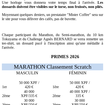
Une horloge vous donnera votre temps final à l'arrivée.
Les
dossards doivent être visibles sur le torse, non froissés, non pliés.
Moyennant quelques deniers, un prestataire "Mister Coffee" sera sur
le site pour vous délivrer des cafés, pas de buvette.
Chaque participant du Marathon, du Semi-marathon, du 10 km
Tokuyama et du Challenge Agnès BERNARD se verra remettre un
tee-shirt, un dossard pucé à l'inscription ainsi qu'une médaille à
l'arrivée.
PRIMES 2026
MARATHON Classement Scratch
MASCULIN
FÉMININ
50 000 XPF /
50 000 XPF /
1er
420 €
1ère
420 €
40 000
40 000 XPF /
2ème
XPF/335 €
2ème
335 €
30 000
30 000
3ème
XPF/250 €
3ème
XPF/250 €