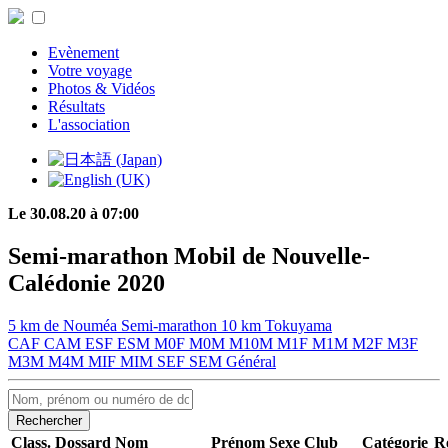
Evènement
Votre voyage
Photos & Vidéos
Résultats
L'association
Le 30.08.20 à 07:00
Semi-marathon Mobil de Nouvelle-
Calédonie 2020
5 km de Nouméa
Semi-marathon
10 km Tokuyama
CAF
CAM
ESF
ESM
M0F
M0M
M10M
M1F
M1M
M2F
M3F
M3M
M4M
MIF
MIM
SEF
SEM
Général
Rechercher
Class.
Dossard
Nom
Prénom
Sexe
Club
Catégorie
Ré