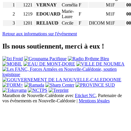
1
1221
VERNAY
Cornélia
F
M1F
00
Marie-
2
1219
EDOUARD
F
M1F
00
Laure
3
1201
RELIAUD
Cecile
F
DICOM
M1F
00
Retour aux informations sur l'événement
Ils nous soutiennent, merci à eux !
Marathon de Nouvelle-Calédonie avec
Eticket NC
, Partenaire de
vos évènements en Nouvelle-Calédonie |
Mentions légales