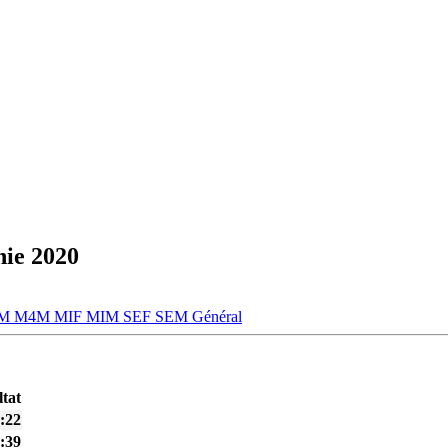
nie 2020
3M
M4M
MIF
MIM
SEF
SEM
Général
tat
:22
:39