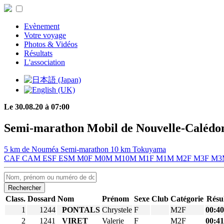
Evènement
Votre voyage
Photos & Vidéos
Résultats
L'association
Le 30.08.20 à 07:00
Semi-marathon Mobil de Nouvelle-Calédo
5 km de Nouméa
Semi-marathon
10 km Tokuyama
CAF
CAM
ESF
ESM
M0F
M0M
M10M
M1F
M1M
M2F
M3F
M
Rechercher
Class.
Dossard
Nom
Prénom
Sexe
Club
Catégorie
Résul
1
1244
PONTALS
Chrystele
F
M2F
00:40
2
1241
VIRET
Valerie
F
M2F
00:41