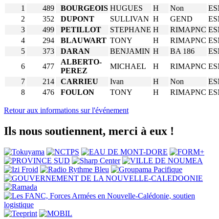
1
489
BOURGEOIS
HUGUES
H
Non
ES
2
352
DUPONT
SULLIVAN
H
GEND
ES
3
499
PETILLOT
STEPHANE
H
RIMAPNC
ES
4
294
BLAUWART
TONY
H
RIMAPNC
ES
5
373
DARAN
BENJAMIN
H
BA 186
ES
ALBERTO-
6
477
MICHAEL
H
RIMAPNC
ES
PEREZ
7
214
CARRIEU
Ivan
H
Non
ES
8
476
FOULON
TONY
H
RIMAPNC
ES
Retour aux informations sur l'événement
Ils nous soutiennent, merci à eux !