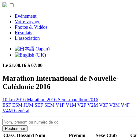
Evènement
Votre voyage
Photos & Vidéos
Résultats
L'association
Le 21.08.16 à 07:00
Marathon International de Nouvelle-
Calédonie 2016
10 km 2016
Marathon 2016
Semi-marathon 2016
ESF
ESM
JUM
SEF
SEM
V1F
V1M
V2F
V2M
V3F
V3M
V4F
V4M
Général
Rechercher
Class.
Dossard
Nom
Prénom
Sexe
Club
Cat