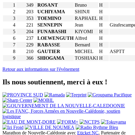
1
349
ROSANT
Bruno
H
2
203
UCHIYAMA
SHINJI
H
3
353
TOEMINO
RAPHAEL
H
4
221
SENNEPIN
Jean
H
Girafescampe
5
204
FUNABASHI
KIYOMI
H
6
237
LOEWENGUTH
Alfred
H
7
229
RABASSE
Bernard
H
8
210
GAUTIER
MICHEL
H
ASPTT
9
366
SHIOGAMA
TOSHIAKI
H
Retour aux informations sur l'événement
Ils nous soutiennent, merci à eux !
Marathon de Nouvelle-Calédonie avec
Eticket NC
, Partenaire de