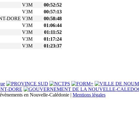
V3M
00:52:52
V3M
00:57:13
NT-DORE
V3M
00:58:48
V3M
01:06:44
V3M
01:11:52
V3M
01:17:24
V3M
01:23:37
s évènements en Nouvelle-Calédonie |
Mentions légales