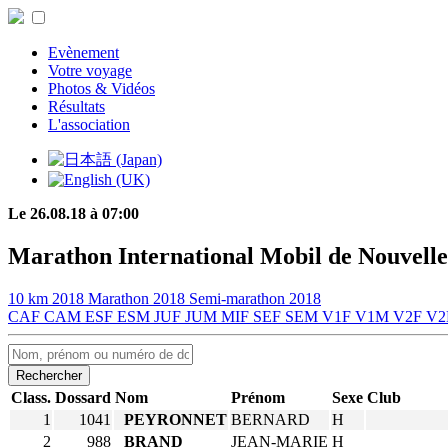
Evènement
Votre voyage
Photos & Vidéos
Résultats
L'association
Le 26.08.18 à 07:00
Marathon International Mobil de Nouvelle
10 km 2018
Marathon 2018
Semi-marathon 2018
CAF
CAM
ESF
ESM
JUF
JUM
MIF
SEF
SEM
V1F
V1M
V2F
V
Rechercher
Class.
Dossard
Nom
Prénom
Sexe
Club
1
1041
PEYRONNET
BERNARD
H
2
988
BRAND
JEAN-MARIE
H