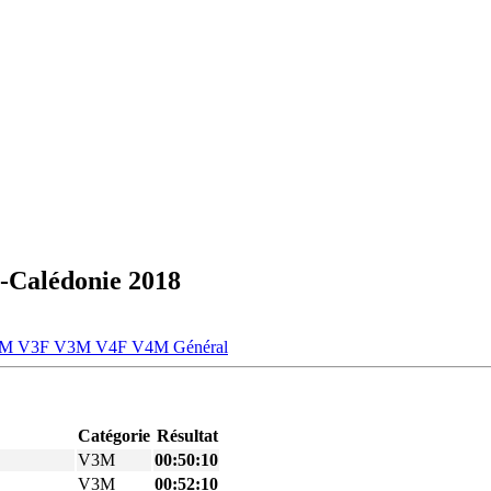
-Calédonie 2018
2M
V3F
V3M
V4F
V4M
Général
Catégorie
Résultat
V3M
00:50:10
V3M
00:52:10