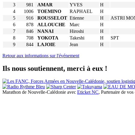
3
981
AMAR
YVES
H
4
1006
TOEMINO
RAPHAEL
H
5
916
ROUSSELOT
Etienne
H
ASTRI MO
6
878
ALLOUCHE
Marc
H
7
846
NANAI
Hiroshi
H
8
708
YOKOTA
Takeshi
H
SPT
9
844
LAJOIE
Jean
H
Retour aux informations sur l'événement
Ils nous soutiennent, merci à eux !
Marathon de Nouvelle-Calédonie avec
Eticket NC
, Partenaire de vo