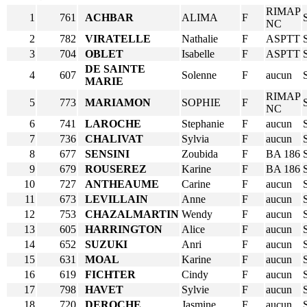
RIMAP
1
761
ACHBAR
ALIMA
F
NC
2
782
VIRATELLE
Nathalie
F
ASPTT
3
704
OBLET
Isabelle
F
ASPTT
DE SAINTE
4
607
Solenne
F
aucun
MARIE
RIMAP
5
773
MARIAMON
SOPHIE
F
NC
6
741
LAROCHE
Stephanie
F
aucun
7
736
CHALIVAT
Sylvia
F
aucun
8
677
SENSINI
Zoubida
F
BA 186
9
679
ROUSEREZ
Karine
F
BA 186
10
727
ANTHEAUME
Carine
F
aucun
11
673
LEVILLAIN
Anne
F
aucun
12
753
CHAZALMARTIN
Wendy
F
aucun
13
605
HARRINGTON
Alice
F
aucun
14
652
SUZUKI
Anri
F
aucun
15
631
MOAL
Karine
F
aucun
16
619
FICHTER
Cindy
F
aucun
17
798
HAVET
Sylvie
F
aucun
18
720
DEROCHE
Jasmine
F
aucun