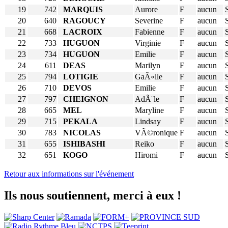
19
742
MARQUIS
Aurore
F
aucun
20
640
RAGOUCY
Severine
F
aucun
21
668
LACROIX
Fabienne
F
aucun
22
733
HUGUON
Virginie
F
aucun
23
734
HUGUON
Emilie
F
aucun
24
611
DEAS
Marilyn
F
aucun
25
794
LOTIGIE
GaÃ«lle
F
aucun
26
710
DEVOS
Emilie
F
aucun
27
797
CHEIGNON
AdÃ¨le
F
aucun
28
665
MEL
Maryline
F
aucun
29
715
PEKALA
Lindsay
F
aucun
30
783
NICOLAS
VÃ©ronique
F
aucun
31
655
ISHIBASHI
Reiko
F
aucun
32
651
KOGO
Hiromi
F
aucun
Retour aux informations sur l'événement
Ils nous soutiennent, merci à eux !