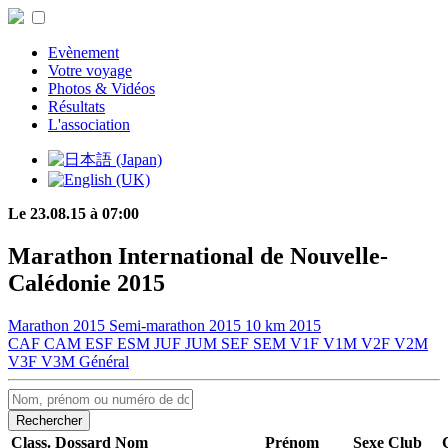
Evènement
Votre voyage
Photos & Vidéos
Résultats
L'association
Le 23.08.15 à 07:00
Marathon International de Nouvelle-
Calédonie 2015
Marathon 2015
Semi-marathon 2015
10 km 2015
CAF
CAM
ESF
ESM
JUF
JUM
SEF
SEM
V1F
V1M
V2F
V2M
V3F
V3M
Général
Rechercher
Class.
Dossard
Nom
Prénom
Sexe
Club