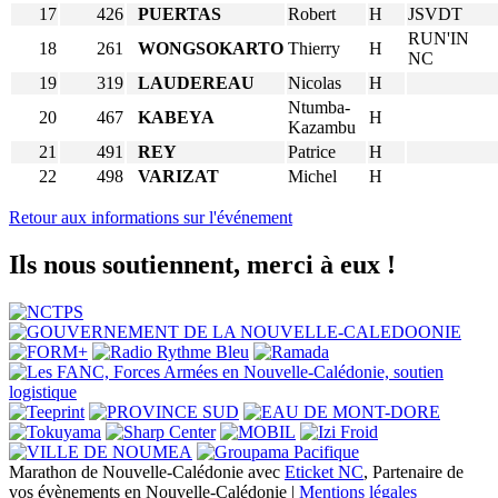
17
426
PUERTAS
Robert
H
JSVDT
RUN'IN
18
261
WONGSOKARTO
Thierry
H
NC
19
319
LAUDEREAU
Nicolas
H
Ntumba-
20
467
KABEYA
H
Kazambu
21
491
REY
Patrice
H
22
498
VARIZAT
Michel
H
Retour aux informations sur l'événement
Ils nous soutiennent, merci à eux !
Marathon de Nouvelle-Calédonie avec
Eticket NC
, Partenaire de
vos évènements en Nouvelle-Calédonie |
Mentions légales