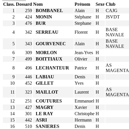
Class.
Dossard
Nom
Prénom
Sexe
Club
1
259
BOMBANEL
Alain
H
CAJG
2
424
MONIN
Stéphane
H
JSVDT
3
476
BUR
Stephane
H
BASE
4
342
SERREAU
Florent
H
NAVALE
BASE
5
343
GOURVENEC
Alain
H
NAVALE
6
309
MORLON
Jean-Yves
H
7
499
BOITTIAUX
Olivier
H
AS
8
496
LECHANTEUR
Patrice
H
MAGENTA
9
446
LABIAU
Denis
H
10
452
GILLET
Yves
H
AS
11
323
MAILLOT
Laurent
H
MAGENTA
12
251
COUTURES
Emmanuel
H
13
427
MAGRY
Xavier
H
14
301
LE RAY
Christophe
H
15
442
ASRI
Hermann
H
16
510
SANIERES
Denis
H