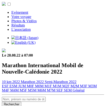
Evènement
Votre voyage
Photos & Vidéos
Résultats
L'association
Le 28.08.22 à 07:00
Marathon International Mobil de
Nouvelle-Calédonie 2022
10 km 2022
Marathon 2022
Semi-Marathon 2022
ESF
ESM
JUM
M0F
M0M
M1F
M1M
M2F
M2M
M3F
M3M
M4F
M4M
M5F
M5M
M6M
M7M
SEF
SEM
Général
Rechercher