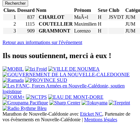
Rechercher
Class.
Dossard
Nom
Prénom
Sexe
Club
Catégo
1
837
CHARLOT
MaÃ«l
H
JSVDT
JUM
2
1115
COUTELLIER
Maximilien
H
JUM
3
909
GRAMMONT
Lorenzo
H
JUM
Retour aux informations sur l'événement
Ils nous soutiennent, merci à eux !
Marathon de Nouvelle-Calédonie avec
Eticket NC
, Partenaire de
vos évènements en Nouvelle-Calédonie |
Mentions légales