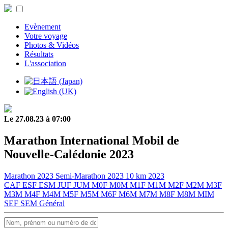
Evènement
Votre voyage
Photos & Vidéos
Résultats
L'association
Le 27.08.23 à 07:00
Marathon International Mobil de
Nouvelle-Calédonie 2023
Marathon 2023
Semi-Marathon 2023
10 km 2023
CAF
ESF
ESM
JUF
JUM
M0F
M0M
M1F
M1M
M2F
M2M
M3F
M3M
M4F
M4M
M5F
M5M
M6F
M6M
M7M
M8F
M8M
MIM
SEF
SEM
Général