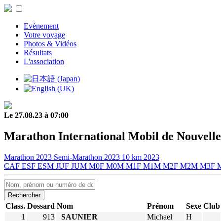
Evènement
Votre voyage
Photos & Vidéos
Résultats
L'association
Le 27.08.23 à 07:00
Marathon International Mobil de Nouvelle
Marathon 2023
Semi-Marathon 2023
10 km 2023
CAF
ESF
ESM
JUF
JUM
M0F
M0M
M1F
M1M
M2F
M2M
M3F
Rechercher
Class.
Dossard
Nom
Prénom
Sexe
Club
1
913
SAUNIER
Michael
H