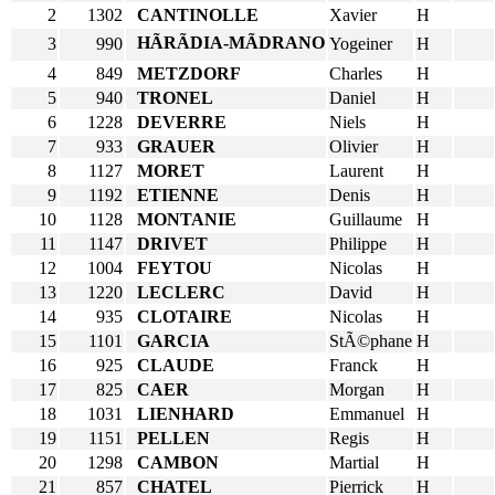
2
1302
CANTINOLLE
Xavier
H
HÃRÃDIA-MÃDRANO
3
990
Yogeiner
H
4
849
METZDORF
Charles
H
5
940
TRONEL
Daniel
H
6
1228
DEVERRE
Niels
H
7
933
GRAUER
Olivier
H
8
1127
MORET
Laurent
H
9
1192
ETIENNE
Denis
H
10
1128
MONTANIE
Guillaume
H
11
1147
DRIVET
Philippe
H
12
1004
FEYTOU
Nicolas
H
13
1220
LECLERC
David
H
14
935
CLOTAIRE
Nicolas
H
15
1101
GARCIA
StÃ©phane
H
16
925
CLAUDE
Franck
H
17
825
CAER
Morgan
H
18
1031
LIENHARD
Emmanuel
H
19
1151
PELLEN
Regis
H
20
1298
CAMBON
Martial
H
21
857
CHATEL
Pierrick
H