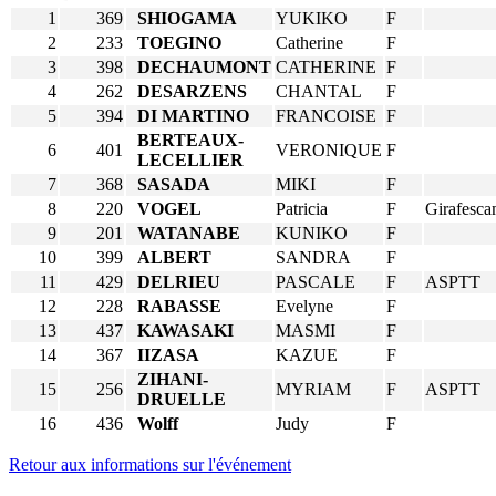
1
369
SHIOGAMA
YUKIKO
F
2
233
TOEGINO
Catherine
F
3
398
DECHAUMONT
CATHERINE
F
4
262
DESARZENS
CHANTAL
F
5
394
DI MARTINO
FRANCOISE
F
BERTEAUX-
6
401
VERONIQUE
F
LECELLIER
7
368
SASADA
MIKI
F
8
220
VOGEL
Patricia
F
Girafesca
9
201
WATANABE
KUNIKO
F
10
399
ALBERT
SANDRA
F
11
429
DELRIEU
PASCALE
F
ASPTT
12
228
RABASSE
Evelyne
F
13
437
KAWASAKI
MASMI
F
14
367
IIZASA
KAZUE
F
ZIHANI-
15
256
MYRIAM
F
ASPTT
DRUELLE
16
436
Wolff
Judy
F
Retour aux informations sur l'événement