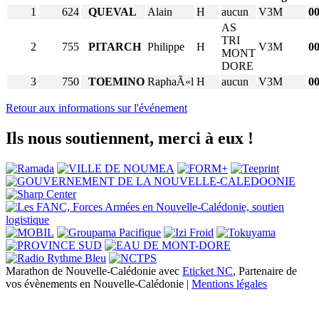
1
624
QUEVAL
Alain
H
aucun
V3M
00
AS
TRI
2
755
PITARCH
Philippe
H
V3M
00
MONT
DORE
3
750
TOEMINO
RaphaÃ«l
H
aucun
V3M
00
Retour aux informations sur l'événement
Ils nous soutiennent, merci à eux !
Marathon de Nouvelle-Calédonie avec
Eticket NC
, Partenaire de
vos évènements en Nouvelle-Calédonie |
Mentions légales