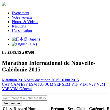
Evènement
Votre voyage
Photos & Vidéos
Résultats
L'association
Le 23.08.15 à 07:00
Marathon International de Nouvelle-
Calédonie 2015
Marathon 2015
Semi-marathon 2015
10 km 2015
CAF
CAM
ESF
ESM
JUF
JUM
SEF
SEM
V1F
V1M
V2F
V2M
V3F
V3M
Général
Rechercher
Class.
Dossard
Nom
Prénom
Sexe
Club
Catégorie
R